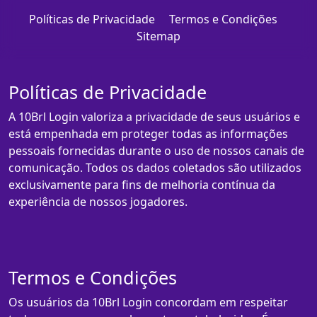
Políticas de Privacidade
Termos e Condições
Sitemap
Políticas de Privacidade
A 10Brl Login valoriza a privacidade de seus usuários e
está empenhada em proteger todas as informações
pessoais fornecidas durante o uso de nossos canais de
comunicação. Todos os dados coletados são utilizados
exclusivamente para fins de melhoria contínua da
experiência de nossos jogadores.
Termos e Condições
Os usuários da 10Brl Login concordam em respeitar