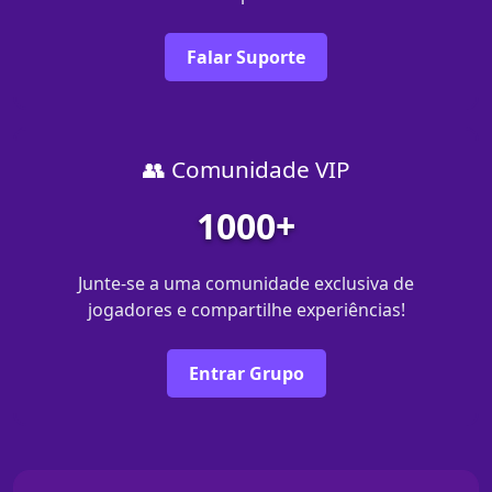
Falar Suporte
👥 Comunidade VIP
1000+
Junte-se a uma comunidade exclusiva de
jogadores e compartilhe experiências!
Entrar Grupo