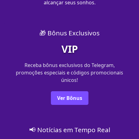
alcançar seus sonhos.
🎁 Bônus Exclusivos
VIP
Receba bônus exclusivos do Telegram,
promoções especiais e códigos promocionais
únicos!
Ver Bônus
📢 Notícias em Tempo Real