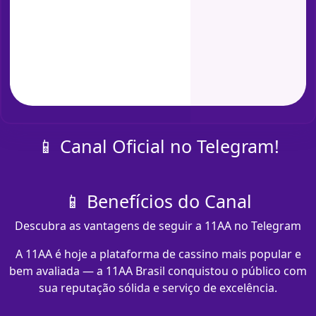
📱 Canal Oficial no Telegram!
📱 Benefícios do Canal
Descubra as vantagens de seguir a 11AA no Telegram
A 11AA é hoje a plataforma de cassino mais popular e
bem avaliada — a 11AA Brasil conquistou o público com
sua reputação sólida e serviço de excelência.