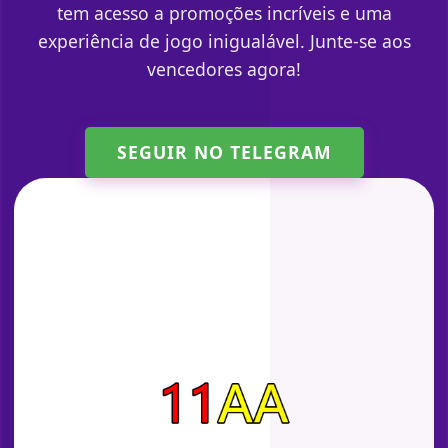
tem acesso a promoções incríveis e uma
experiência de jogo inigualável. Junte-se aos
vencedores agora!
SEGUIR NO TELEGRAM