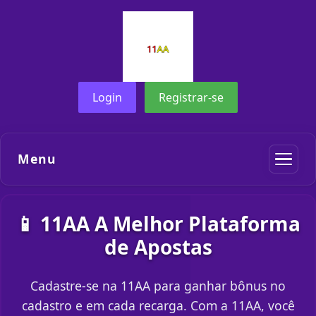
Login
Registrar-se
Menu
📱 11AA A Melhor Plataforma
de Apostas
Cadastre-se na 11AA para ganhar bônus no
cadastro e em cada recarga. Com a 11AA, você