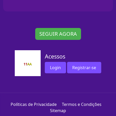
SEGUIR AGORA
Acessos
Login
Registrar-se
Políticas de Privacidade
Termos e Condições
Sitemap