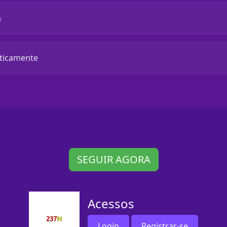
a
aticamente
SEGUIR AGORA
Acessos
Login
Registrar-se