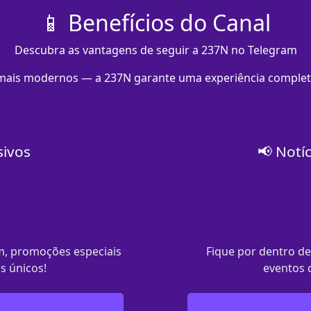
📱 Benefícios do Canal
Descubra as vantagens de seguir a 237N no Telegram
s mais modernos — a 237N garante uma experiência complet
sivos
📢 Notí
m, promoções especiais
Fique por dentro d
s únicos!
eventos 