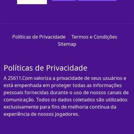
Políticas de Privacidade
Termos e Condições
Sitemap
Políticas de Privacidade
A 25611.Com valoriza a privacidade de seus usuários e
está empenhada em proteger todas as informações
pessoais fornecidas durante o uso de nossos canais de
comunicação. Todos os dados coletados são utilizados
exclusivamente para fins de melhoria contínua da
experiência de nossos jogadores.