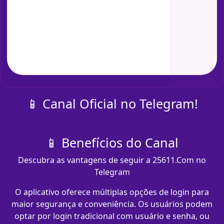
📱 Canal Oficial no Telegram!
📱 Benefícios do Canal
Descubra as vantagens de seguir a 25611.Com no
Telegram
O aplicativo oferece múltiplas opções de login para
maior segurança e conveniência. Os usuários podem
optar por login tradicional com usuário e senha, ou