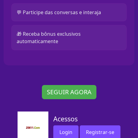
💬 Participe das conversas e interaja
🎁 Receba bônus exclusivos
automaticamente
SEGUIR AGORA
Acessos
Login
Registrar-se