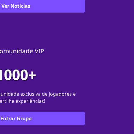
Ver Notícias
Comunidade VIP
1000+
unidade exclusiva de jogadores e
rtilhe experiências!
Entrar Grupo