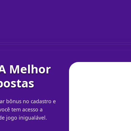
 A Melhor
postas
ar bônus no cadastro e
você tem acesso a
e jogo inigualável.