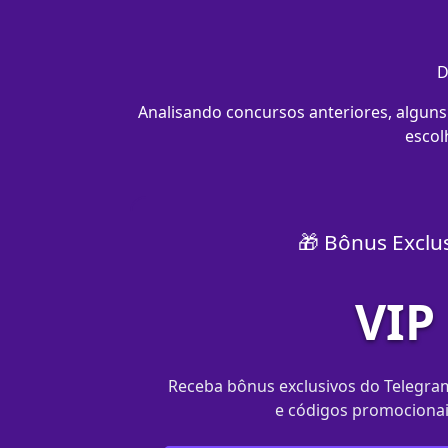
D
Analisando concursos anteriores, algun
escol
🎁 Bônus Exclu
VIP
Receba bônus exclusivos do Telegra
e códigos promocionai