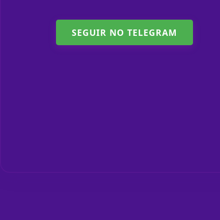
SEGUIR NO TELEGRAM