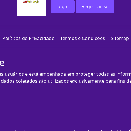
Login
Registrar-se
Políticas de Privacidade
Termos e Condições
Sitemap
de
eus usuários e está empenhada em proteger todas as infor
dados coletados são utilizados exclusivamente para fins d