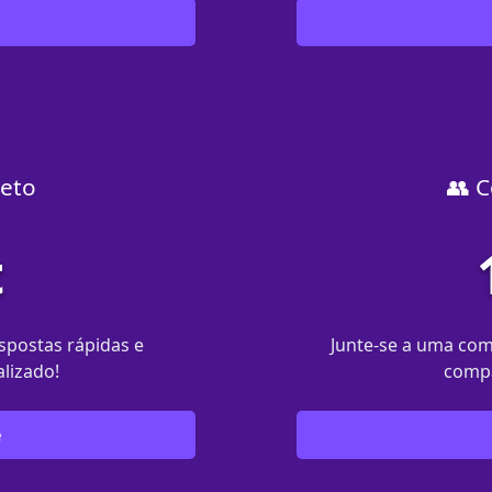
reto
👥 
t
espostas rápidas e
Junte-se a uma com
lizado!
compa
e