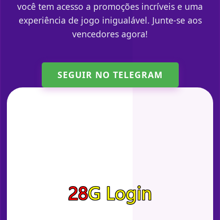
você tem acesso a promoções incríveis e uma
experiência de jogo inigualável. Junte-se aos
vencedores agora!
SEGUIR NO TELEGRAM