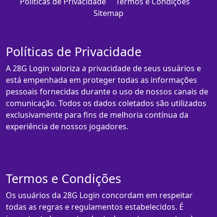
Políticas de Privacidade
Termos e Condições
Sitemap
Políticas de Privacidade
A 28G Login valoriza a privacidade de seus usuários e
está empenhada em proteger todas as informações
pessoais fornecidas durante o uso de nossos canais de
comunicação. Todos os dados coletados são utilizados
exclusivamente para fins de melhoria contínua da
experiência de nossos jogadores.
Termos e Condições
Os usuários da 28G Login concordam em respeitar
todas as regras e regulamentos estabelecidos. É