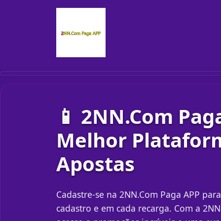
📱 2NN.Com Pag
Melhor Platafor
Apostas
Cadastre-se na 2NN.Com Paga APP par
cadastro e em cada recarga. Com a 2N