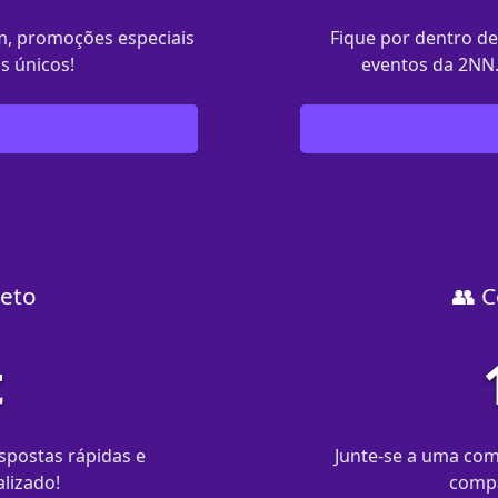
m, promoções especiais
Fique por dentro d
s únicos!
eventos da 2NN
reto
👥 
t
espostas rápidas e
Junte-se a uma com
lizado!
compa