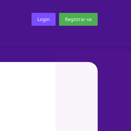
Login
Registrar-se