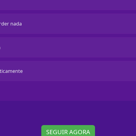
erder nada
a
aticamente
SEGUIR AGORA