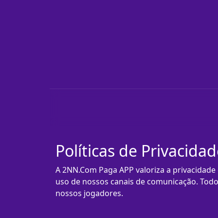
Políticas de Privacida
A 2NN.Com Paga APP valoriza a privacidade
uso de nossos canais de comunicação. Todos
nossos jogadores.