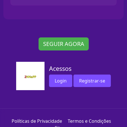
SEGUIR AGORA
Acessos
Login
Registrar-se
Políticas de Privacidade
Termos e Condições