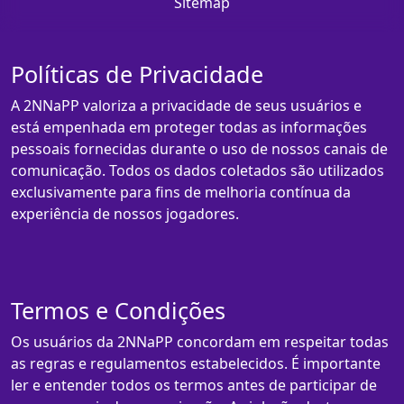
Sitemap
Políticas de Privacidade
A 2NNaPP valoriza a privacidade de seus usuários e
está empenhada em proteger todas as informações
pessoais fornecidas durante o uso de nossos canais de
comunicação. Todos os dados coletados são utilizados
exclusivamente para fins de melhoria contínua da
experiência de nossos jogadores.
Termos e Condições
Os usuários da 2NNaPP concordam em respeitar todas
as regras e regulamentos estabelecidos. É importante
ler e entender todos os termos antes de participar de