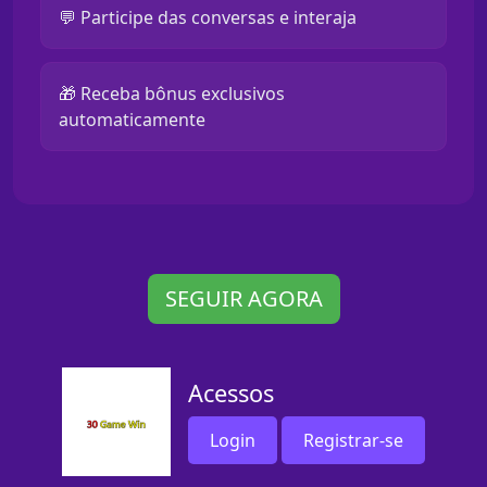
💬 Participe das conversas e interaja
🎁 Receba bônus exclusivos
automaticamente
SEGUIR AGORA
Acessos
Login
Registrar-se