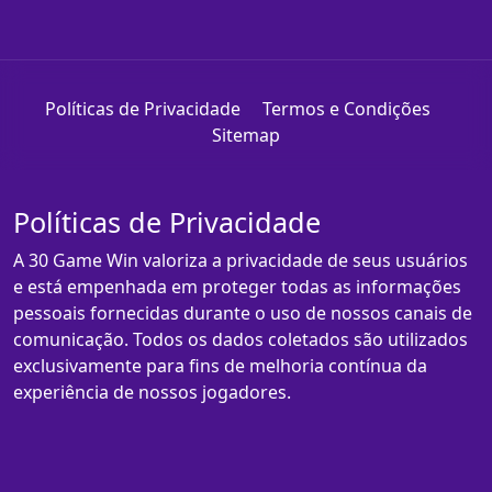
Políticas de Privacidade
Termos e Condições
Sitemap
Políticas de Privacidade
A 30 Game Win valoriza a privacidade de seus usuários
e está empenhada em proteger todas as informações
pessoais fornecidas durante o uso de nossos canais de
comunicação. Todos os dados coletados são utilizados
exclusivamente para fins de melhoria contínua da
experiência de nossos jogadores.