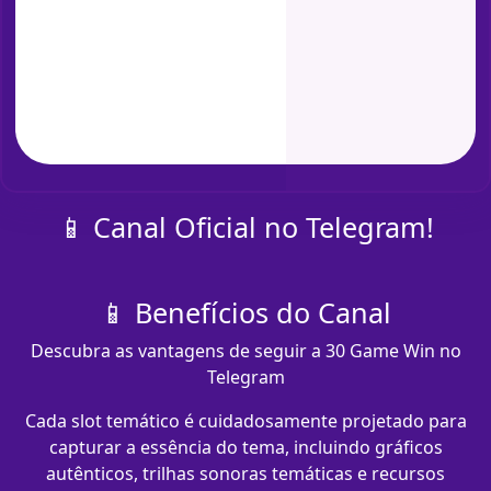
📱 Canal Oficial no Telegram!
📱 Benefícios do Canal
Descubra as vantagens de seguir a 30 Game Win no
Telegram
Cada slot temático é cuidadosamente projetado para
capturar a essência do tema, incluindo gráficos
autênticos, trilhas sonoras temáticas e recursos