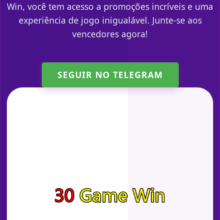
Win, você tem acesso a promoções incríveis e uma
experiência de jogo inigualável. Junte-se aos
vencedores agora!
SEGUIR NO TELEGRAM