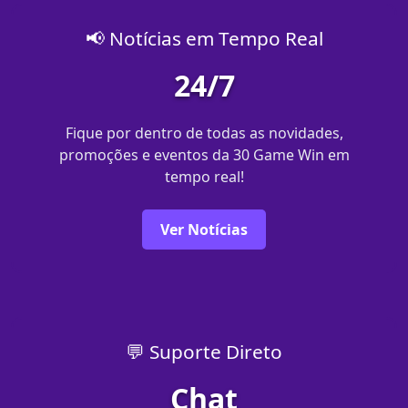
📢 Notícias em Tempo Real
24/7
Fique por dentro de todas as novidades,
promoções e eventos da 30 Game Win em
tempo real!
Ver Notícias
💬 Suporte Direto
Chat