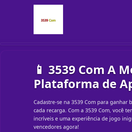
📱 3539 Com A M
Plataforma de A
Cadastre-se na 3539 Com para ganhar 
cada recarga. Com a 3539 Com, você t
incríveis e uma experiência de jogo inig
vencedores agora!