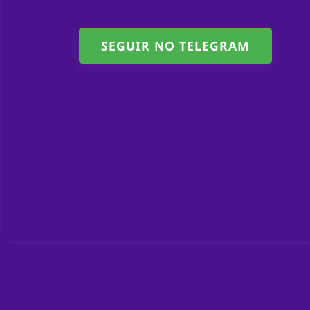
SEGUIR NO TELEGRAM