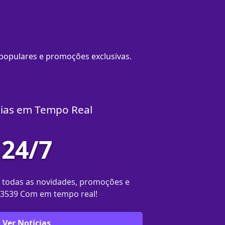
 populares e promoções exclusivas.
cias em Tempo Real
24/7
e todas as novidades, promoções e
 3539 Com em tempo real!
Ver Notícias