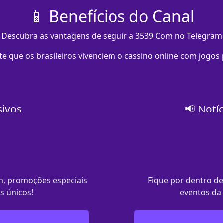
📱 Benefícios do Canal
Descubra as vantagens de seguir a 3539 Com no Telegram
e que os brasileiros vivenciem o cassino online com jogos
sivos
📢 Notí
m, promoções especiais
Fique por dentro d
s únicos!
eventos da