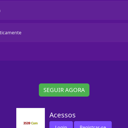
a
aticamente
SEGUIR AGORA
Acessos
Login
Registrar-se