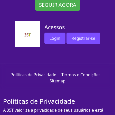
SEGUIR AGORA
Acessos
Login
Registrar-se
Políticas de Privacidade
Termos e Condições
Sitemap
Políticas de Privacidade
A 35T valoriza a privacidade de seus usuários e está