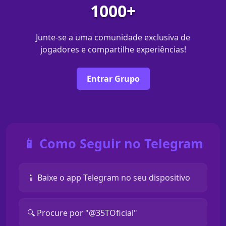
1000+
Junte-se a uma comunidade exclusiva de
jogadores e compartilhe experiências!
Entrar Grupo
📱 Como Seguir no Telegram
📱 Baixe o app Telegram no seu dispositivo
🔍 Procure por "@35TOficial"