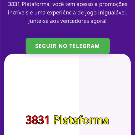
3831 Plataforma, você tem acesso a promoções
incríveis e uma experiência de jogo inigualável.
Junte-se aos vencedores agora!
SEGUIR NO TELEGRAM