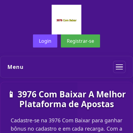
Login
Registrar-se
Menu
📱 3976 Com Baixar A Melhor
Plataforma de Apostas
Cadastre-se na 3976 Com Baixar para ganhar
bônus no cadastro e em cada recarga. Com a