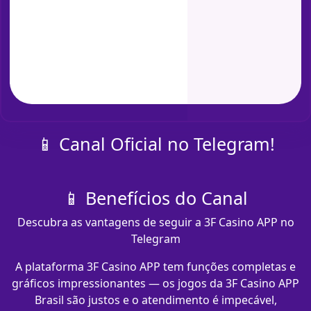
📱 Canal Oficial no Telegram!
📱 Benefícios do Canal
Descubra as vantagens de seguir a 3F Casino APP no
Telegram
A plataforma 3F Casino APP tem funções completas e
gráficos impressionantes — os jogos da 3F Casino APP
Brasil são justos e o atendimento é impecável,