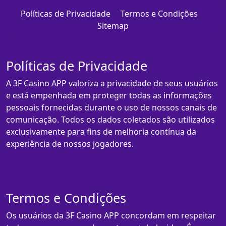
Políticas de Privacidade
Termos e Condições
Sitemap
Políticas de Privacidade
A 3F Casino APP valoriza a privacidade de seus usuários
e está empenhada em proteger todas as informações
pessoais fornecidas durante o uso de nossos canais de
comunicação. Todos os dados coletados são utilizados
exclusivamente para fins de melhoria contínua da
experiência de nossos jogadores.
Termos e Condições
Os usuários da 3F Casino APP concordam em respeitar