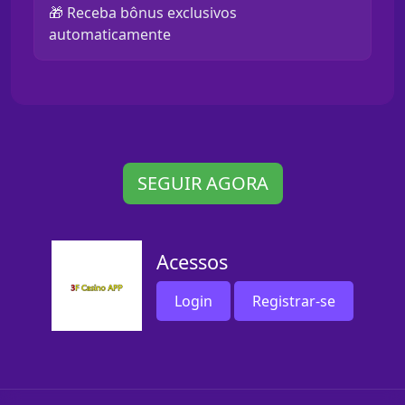
🎁 Receba bônus exclusivos
automaticamente
SEGUIR AGORA
Acessos
Login
Registrar-se