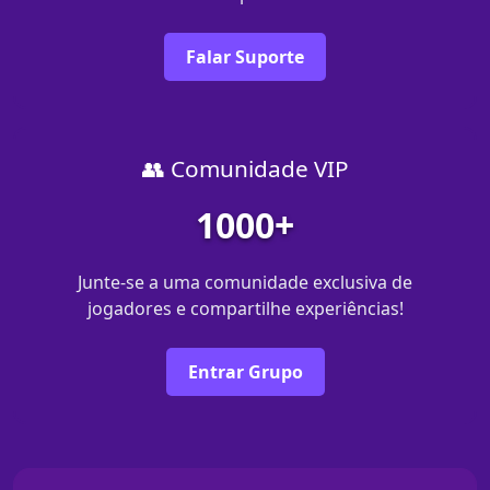
Falar Suporte
👥 Comunidade VIP
1000+
Junte-se a uma comunidade exclusiva de
jogadores e compartilhe experiências!
Entrar Grupo