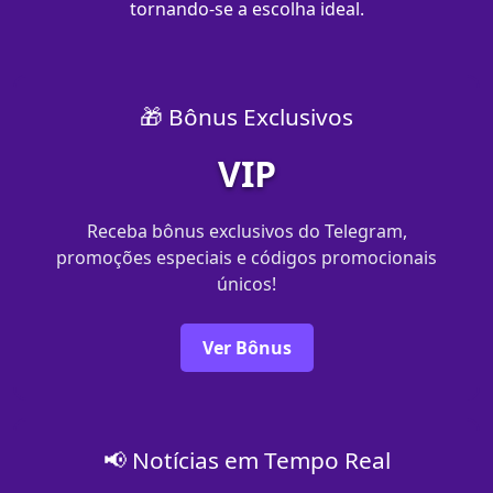
tornando-se a escolha ideal.
🎁 Bônus Exclusivos
VIP
Receba bônus exclusivos do Telegram,
promoções especiais e códigos promocionais
únicos!
Ver Bônus
📢 Notícias em Tempo Real