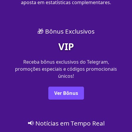
aposta em estatísticas complementares.
🎁 Bônus Exclusivos
VIP
Receba bônus exclusivos do Telegram,
promoções especiais e códigos promocionais
únicos!
Ver Bônus
📢 Notícias em Tempo Real