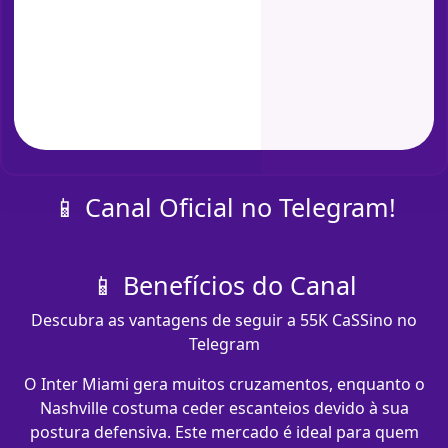
📱 Canal Oficial no Telegram!
📱 Benefícios do Canal
Descubra as vantagens de seguir a 55K CaSSino no
Telegram
O Inter Miami gera muitos cruzamentos, enquanto o
Nashville costuma ceder escanteios devido à sua
postura defensiva. Este mercado é ideal para quem