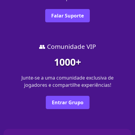
Falar Suporte
👥 Comunidade VIP
1000+
Junte-se a uma comunidade exclusiva de
jogadores e compartilhe experiências!
Entrar Grupo