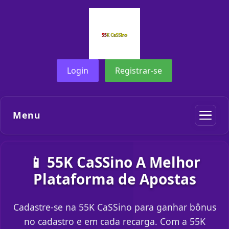
Login
Registrar-se
Menu
📱 55K CaSSino A Melhor
Plataforma de Apostas
Cadastre-se na 55K CaSSino para ganhar bônus
no cadastro e em cada recarga. Com a 55K