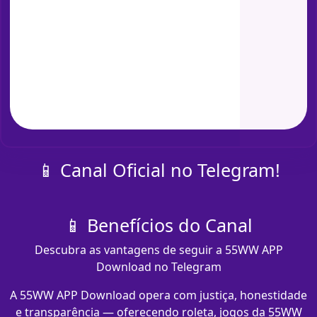
📱 Canal Oficial no Telegram!
📱 Benefícios do Canal
Descubra as vantagens de seguir a 55WW APP
Download no Telegram
A 55WW APP Download opera com justiça, honestidade
e transparência — oferecendo roleta, jogos da 55WW