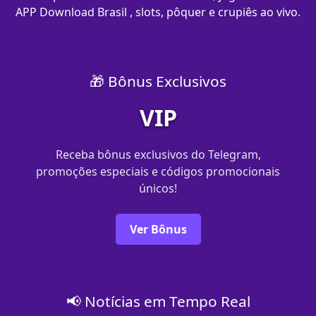
APP Download Brasil , slots, pôquer e crupiês ao vivo.
🎁 Bônus Exclusivos
VIP
Receba bônus exclusivos do Telegram,
promoções especiais e códigos promocionais
únicos!
Ver Bônus
📢 Notícias em Tempo Real