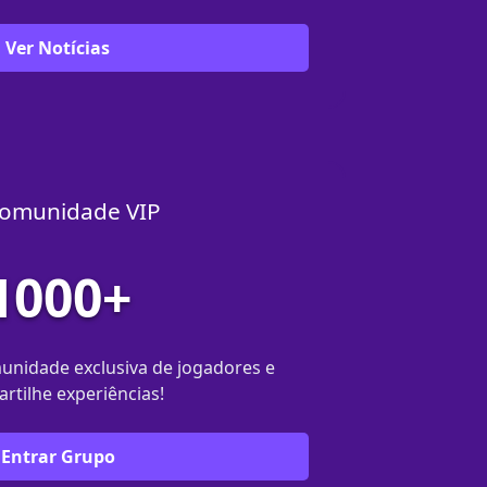
Ver Notícias
Comunidade VIP
1000+
unidade exclusiva de jogadores e
rtilhe experiências!
Entrar Grupo