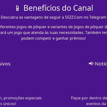
📱 Benefícios do Canal
Descubra as vantagens de seguir a 55ZZ.Com no Telegram
diferentes jogos de pôquer e variantes de jogos de pôquer
ará um jogo que atenda às suas necessidades. Também te
podem competir e ganhar prêmios!
sivos
📢 Notí
m, promoções especiais
Fique por dentro d
s únicos!
eventos da