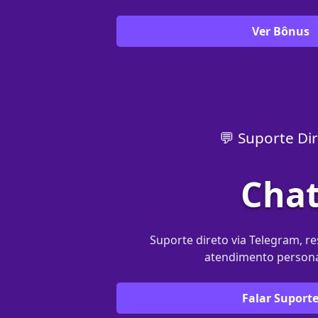
Ver Bônus
💬 Suporte Di
Cha
Suporte direto via Telegram, r
atendimento persona
Falar Suport