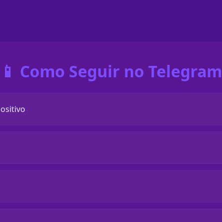
📱 Como Seguir no Telegram
ositivo