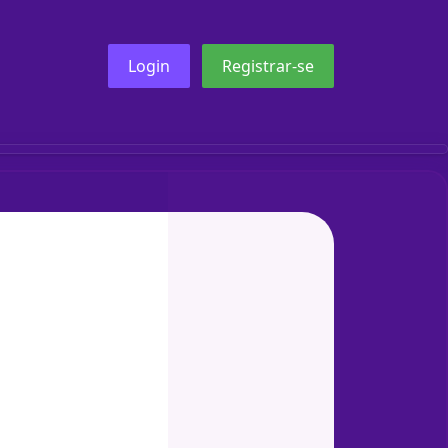
Login
Registrar-se