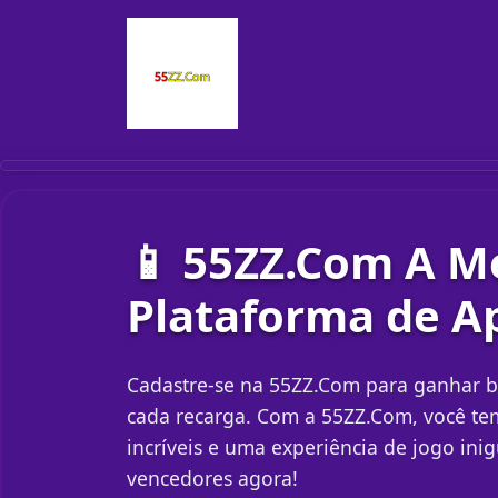
📱 55ZZ.Com A M
Plataforma de A
Cadastre-se na 55ZZ.Com para ganhar 
cada recarga. Com a 55ZZ.Com, você t
incríveis e uma experiência de jogo inig
vencedores agora!