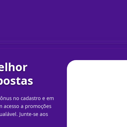
elhor
postas
bônus no cadastro e em
em acesso a promoções
ualável. Junte-se aos