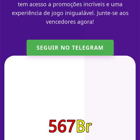
tem acesso a promoções incríveis e uma
experiência de jogo inigualável. Junte-se aos
vencedores agora!
SEGUIR NO TELEGRAM