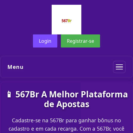
Login
Registrar-se
Menu
📱 567Br A Melhor Plataforma
de Apostas
Cadastre-se na 567Br para ganhar bônus no
cadastro e em cada recarga. Com a 567Br, você