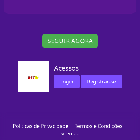
SEGUIR AGORA
Acessos
Login
Registrar-se
Políticas de Privacidade
Termos e Condições
Sitemap