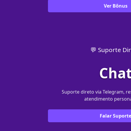
Ver Bônus
💬 Suporte Di
Cha
Suporte direto via Telegram, r
atendimento persona
Falar Suport