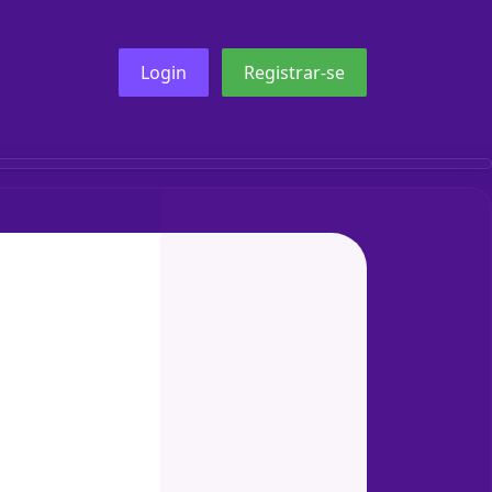
Login
Registrar-se