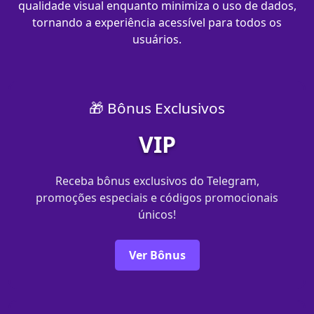
qualidade visual enquanto minimiza o uso de dados,
tornando a experiência acessível para todos os
usuários.
🎁 Bônus Exclusivos
VIP
Receba bônus exclusivos do Telegram,
promoções especiais e códigos promocionais
únicos!
Ver Bônus