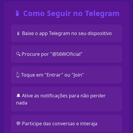
📱 Como Seguir no Telegram
📱 Baixe o app Telegram no seu dispositivo
🔍 Procure por "@56WOficial"
👆 Toque em "Entrar" ou "Join"
🔔 Ative as notificações para não perder
nada
💬 Participe das conversas e interaja