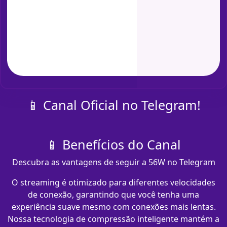
📱 Canal Oficial no Telegram!
📱 Benefícios do Canal
Descubra as vantagens de seguir a 56W no Telegram
O streaming é otimizado para diferentes velocidades
de conexão, garantindo que você tenha uma
experiência suave mesmo com conexões mais lentas.
Nossa tecnologia de compressão inteligente mantém a