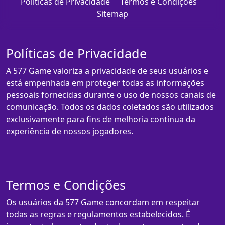
Políticas de Privacidade
Termos e Condições
Sitemap
Políticas de Privacidade
A 577 Game valoriza a privacidade de seus usuários e
está empenhada em proteger todas as informações
pessoais fornecidas durante o uso de nossos canais de
comunicação. Todos os dados coletados são utilizados
exclusivamente para fins de melhoria contínua da
experiência de nossos jogadores.
Termos e Condições
Os usuários da 577 Game concordam em respeitar
todas as regras e regulamentos estabelecidos. É