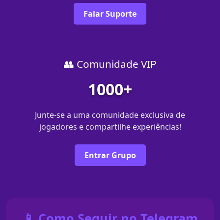
Falar Suporte
👥 Comunidade VIP
1000+
Junte-se a uma comunidade exclusiva de
jogadores e compartilhe experiências!
Entrar Grupo
📱 Como Seguir no Telegram