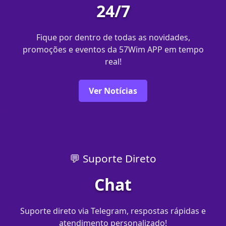
24/7
Fique por dentro de todas as novidades,
promoções e eventos da 57Wim APP em tempo
real!
Ver Notícias
💬 Suporte Direto
Chat
Suporte direto via Telegram, respostas rápidas e
atendimento personalizado!