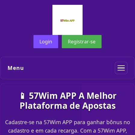
Login
Registrar-se
Menu
📱 57Wim APP A Melhor
Plataforma de Apostas
Cadastre-se na 57Wim APP para ganhar bônus no
cadastro e em cada recarga. Com a 57Wim APP,