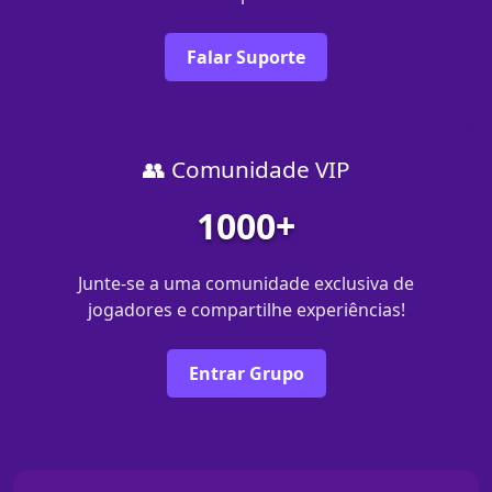
Falar Suporte
👥 Comunidade VIP
1000+
Junte-se a uma comunidade exclusiva de
jogadores e compartilhe experiências!
Entrar Grupo