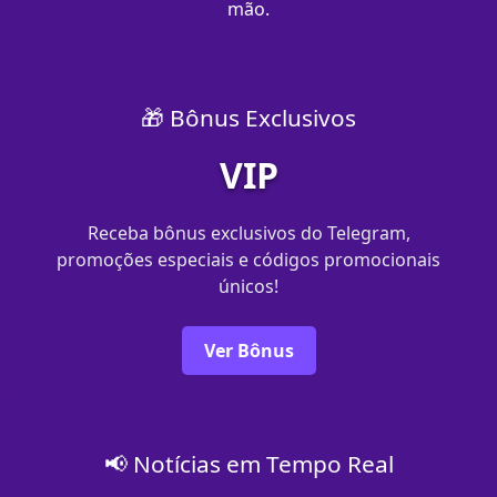
mão.
🎁 Bônus Exclusivos
VIP
Receba bônus exclusivos do Telegram,
promoções especiais e códigos promocionais
únicos!
Ver Bônus
📢 Notícias em Tempo Real