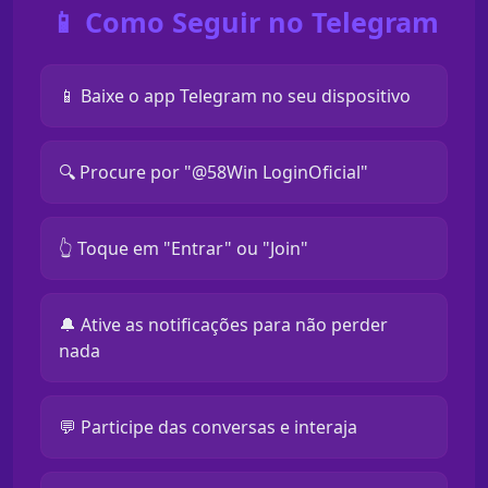
📱 Como Seguir no Telegram
📱 Baixe o app Telegram no seu dispositivo
🔍 Procure por "@58Win LoginOficial"
👆 Toque em "Entrar" ou "Join"
🔔 Ative as notificações para não perder
nada
💬 Participe das conversas e interaja