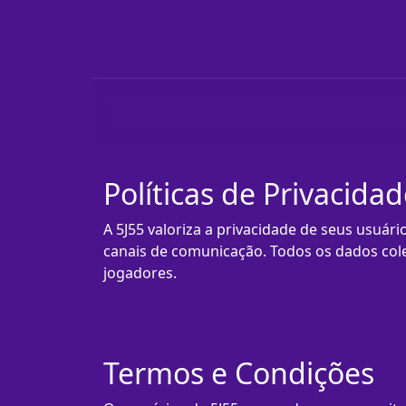
Políticas de Privacida
A 5J55 valoriza a privacidade de seus usuá
canais de comunicação. Todos os dados cole
jogadores.
Termos e Condições