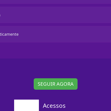
a
aticamente
SEGUIR AGORA
Acessos