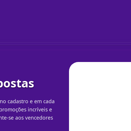
postas
 no cadastro e em cada
promoções incríveis e
unte-se aos vencedores