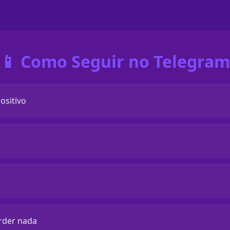
📱 Como Seguir no Telegram
ositivo
erder nada