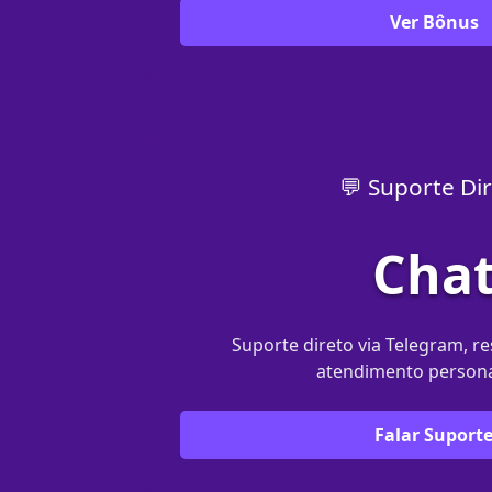
Ver Bônus
💬 Suporte Di
Cha
Suporte direto via Telegram, r
atendimento persona
Falar Suport