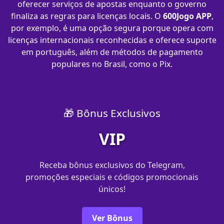
oferecer serviços de apostas enquanto o governo
finaliza as regras para licenças locais. O
600Jogo APP
,
por exemplo, é uma opção segura porque opera com
licenças internacionais reconhecidas e oferece suporte
em português, além de métodos de pagamento
populares no Brasil, como o Pix.
🎁 Bônus Exclusivos
VIP
Receba bônus exclusivos do Telegram,
promoções especiais e códigos promocionais
únicos!
Ver Bônus