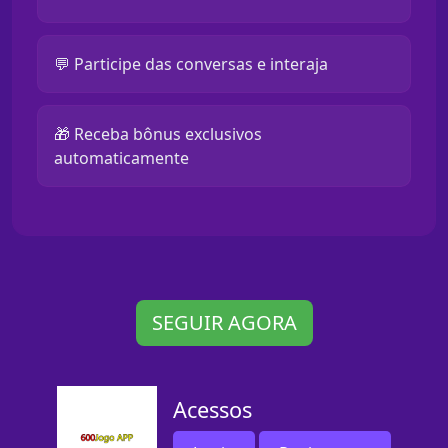
💬 Participe das conversas e interaja
🎁 Receba bônus exclusivos
automaticamente
SEGUIR AGORA
Acessos