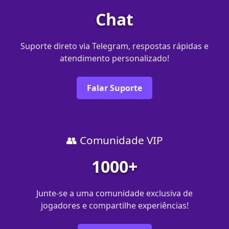
Chat
Suporte direto via Telegram, respostas rápidas e
atendimento personalizado!
Falar Suporte
👥 Comunidade VIP
1000+
Junte-se a uma comunidade exclusiva de
jogadores e compartilhe experiências!