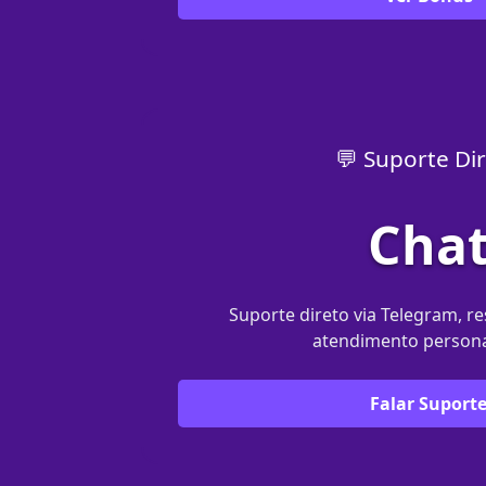
💬 Suporte Di
Cha
Suporte direto via Telegram, r
atendimento persona
Falar Suport