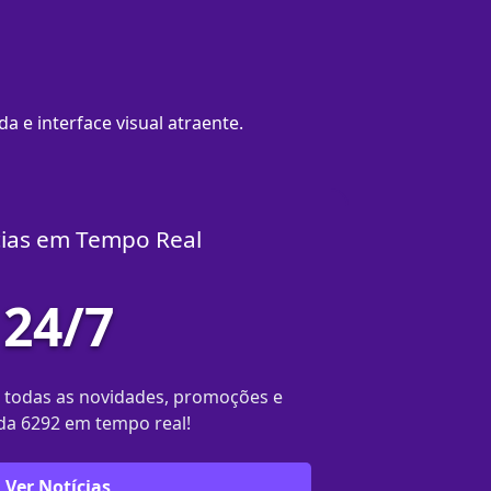
 e interface visual atraente.
cias em Tempo Real
24/7
e todas as novidades, promoções e
da 6292 em tempo real!
Ver Notícias