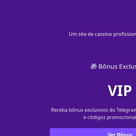
Um site de cassino profissio
🎁 Bônus Exclu
VIP
Receba bônus exclusivos do Telegra
e códigos promocionai
Ver Bônus