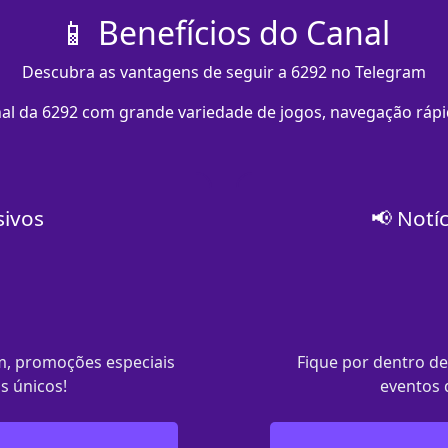
📱 Benefícios do Canal
Descubra as vantagens de seguir a 6292 no Telegram
nal da 6292 com grande variedade de jogos, navegação rápida
sivos
📢 Notí
m, promoções especiais
Fique por dentro d
s únicos!
eventos 