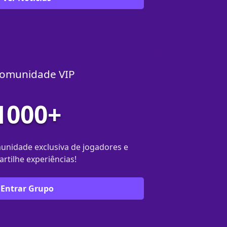
Comunidade VIP
1000+
unidade exclusiva de jogadores e
rtilhe experiências!
Entrar Grupo