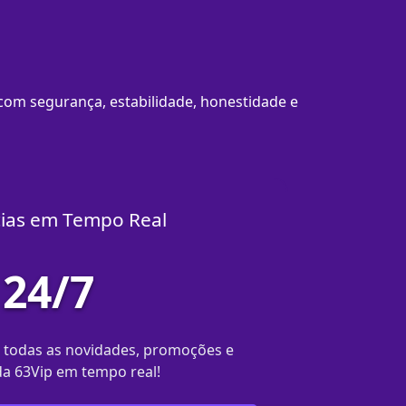
com segurança, estabilidade, honestidade e
cias em Tempo Real
24/7
e todas as novidades, promoções e
da 63Vip em tempo real!