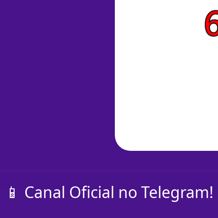
📱 Canal Oficial no Telegram!