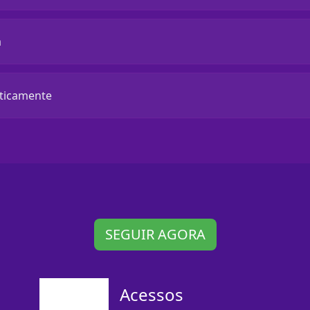
a
aticamente
SEGUIR AGORA
Acessos