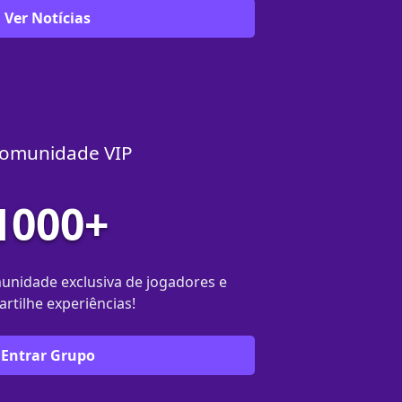
Ver Notícias
Comunidade VIP
1000+
unidade exclusiva de jogadores e
rtilhe experiências!
Entrar Grupo