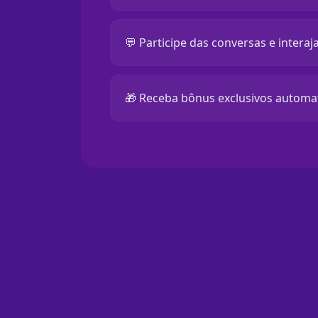
💬 Participe das conversas e interaj
🎁 Receba bônus exclusivos autom