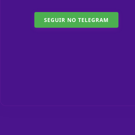
SEGUIR NO TELEGRAM