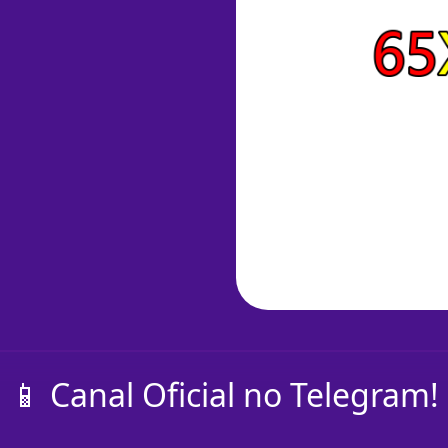
📱 Canal Oficial no Telegram!