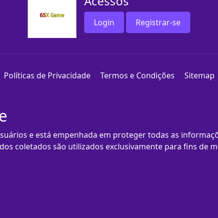
Acessos
Login
Registrar-se
Políticas de Privacidade
Termos e Condições
Sitemap
de
 usuários e está empenhada em proteger todas as informaçõ
os coletados são utilizados exclusivamente para fins de m