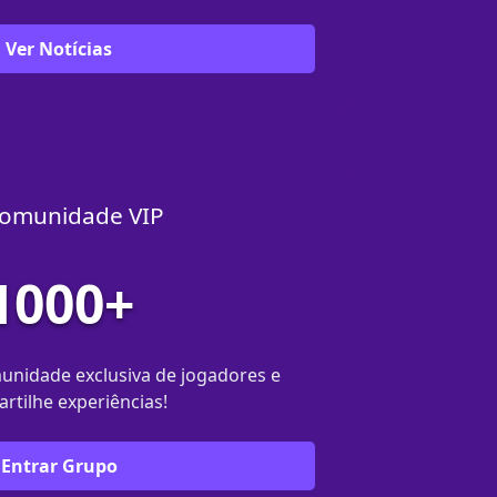
Ver Notícias
Comunidade VIP
1000+
unidade exclusiva de jogadores e
rtilhe experiências!
Entrar Grupo