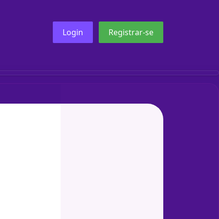
Login
Registrar-se