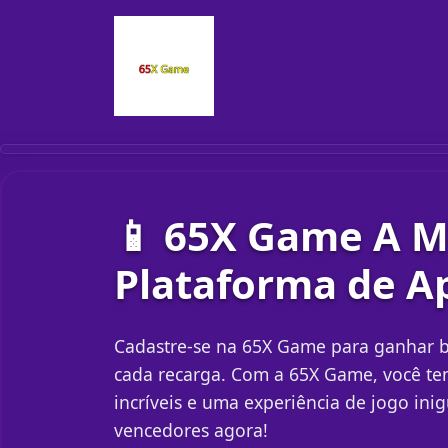
📱 65X Game A M
Plataforma de A
Cadastre-se na 65X Game para ganhar 
cada recarga. Com a 65X Game, você t
incríveis e uma experiência de jogo inig
vencedores agora!