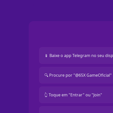
📱 Baixe o app Telegram no seu disp
🔍 Procure por "@65X GameOficial"
👆 Toque em "Entrar" ou "Join"