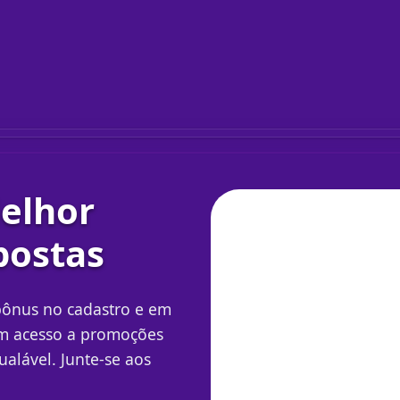
elhor
postas
bônus no cadastro e em
em acesso a promoções
ualável. Junte-se aos