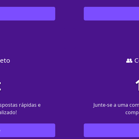
reto
👥 
t
espostas rápidas e
Junte-se a uma com
lizado!
compa
e