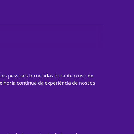
ões pessoais fornecidas durante o uso de
elhoria contínua da experiência de nossos