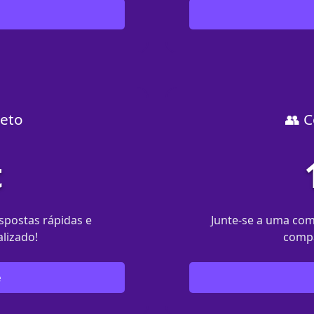
reto
👥 
t
espostas rápidas e
Junte-se a uma com
lizado!
compa
e