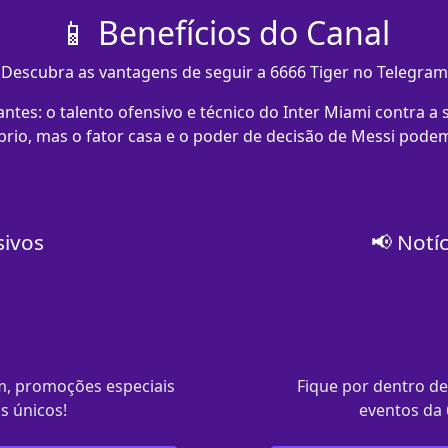
📱 Benefícios do Canal
Descubra as vantagens de seguir a 6666 Tiger no Telegram
tes: o talento ofensivo e técnico do Inter Miami contra a so
brio, mas o fator casa e o poder de decisão de Messi pode
sivos
📢 Notí
m, promoções especiais
Fique por dentro d
s únicos!
eventos da 