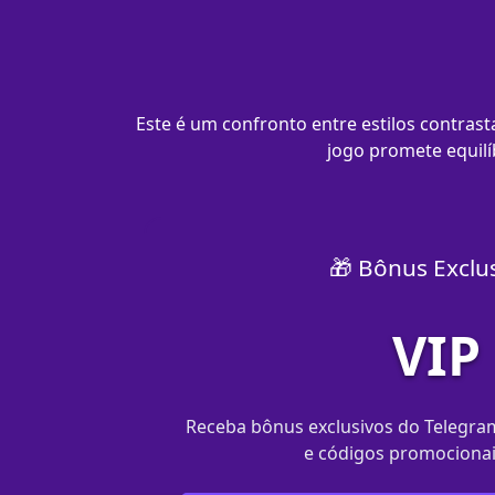
Este é um confronto entre estilos contrastan
jogo promete equilí
🎁 Bônus Exclu
VIP
Receba bônus exclusivos do Telegra
e códigos promocionai