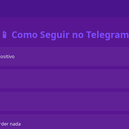
📱 Como Seguir no Telegram
ositivo
erder nada