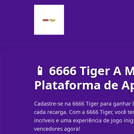
📱 6666 Tiger A 
Plataforma de A
Cadastre-se na 6666 Tiger para ganhar
cada recarga. Com a 6666 Tiger, você t
incríveis e uma experiência de jogo inig
vencedores agora!