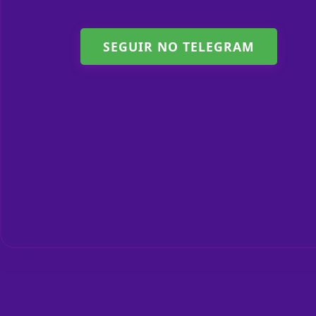
SEGUIR NO TELEGRAM