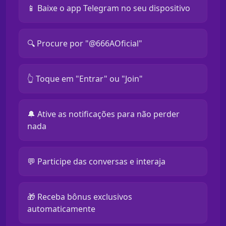
📱 Baixe o app Telegram no seu dispositivo
🔍 Procure por "@666AOficial"
👆 Toque em "Entrar" ou "Join"
🔔 Ative as notificações para não perder
nada
💬 Participe das conversas e interaja
🎁 Receba bônus exclusivos
automaticamente