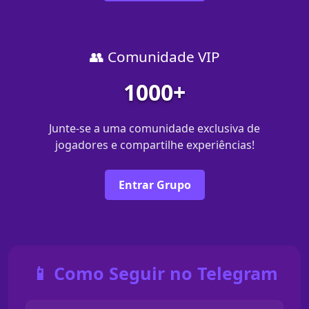
👥 Comunidade VIP
1000+
Junte-se a uma comunidade exclusiva de
jogadores e compartilhe experiências!
Entrar Grupo
📱 Como Seguir no Telegram