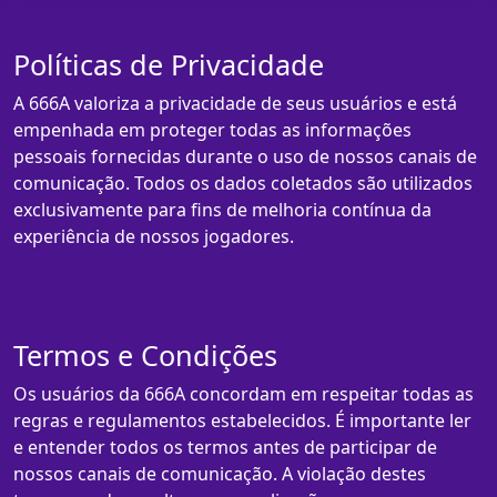
Políticas de Privacidade
A 666A valoriza a privacidade de seus usuários e está
empenhada em proteger todas as informações
pessoais fornecidas durante o uso de nossos canais de
comunicação. Todos os dados coletados são utilizados
exclusivamente para fins de melhoria contínua da
experiência de nossos jogadores.
Termos e Condições
Os usuários da 666A concordam em respeitar todas as
regras e regulamentos estabelecidos. É importante ler
e entender todos os termos antes de participar de
nossos canais de comunicação. A violação destes