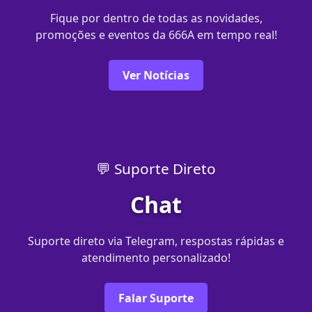
Fique por dentro de todas as novidades,
promoções e eventos da 666A em tempo real!
Ver Notícias
💬 Suporte Direto
Chat
Suporte direto via Telegram, respostas rápidas e
atendimento personalizado!
Falar Suporte