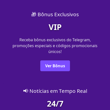
🎁 Bônus Exclusivos
VIP
Receba bônus exclusivos do Telegram,
promoções especiais e códigos promocionais
únicos!
Ver Bônus
📢 Notícias em Tempo Real
24/7