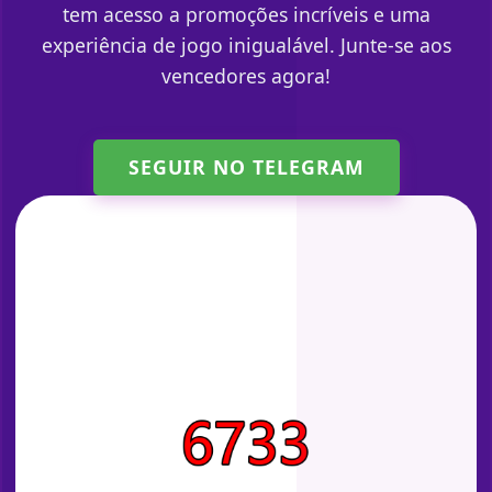
tem acesso a promoções incríveis e uma
experiência de jogo inigualável. Junte-se aos
vencedores agora!
SEGUIR NO TELEGRAM