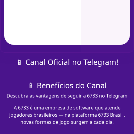
📱 Canal Oficial no Telegram!
📱 Benefícios do Canal
Descubra as vantagens de seguir a 6733 no Telegram
A 6733 é uma empresa de software que atende
jogadores brasileiros — na plataforma 6733 Brasil ,
novas formas de jogo surgem a cada dia.