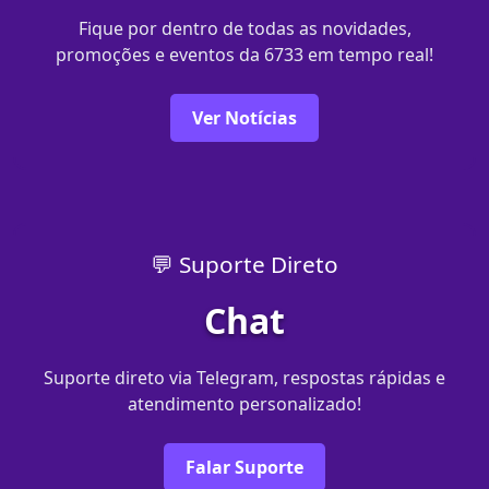
Fique por dentro de todas as novidades,
promoções e eventos da 6733 em tempo real!
Ver Notícias
💬 Suporte Direto
Chat
Suporte direto via Telegram, respostas rápidas e
atendimento personalizado!
Falar Suporte