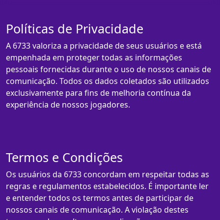
Políticas de Privacidade
A 6733 valoriza a privacidade de seus usuários e está
empenhada em proteger todas as informações
pessoais fornecidas durante o uso de nossos canais de
comunicação. Todos os dados coletados são utilizados
exclusivamente para fins de melhoria contínua da
experiência de nossos jogadores.
Termos e Condições
Os usuários da 6733 concordam em respeitar todas as
regras e regulamentos estabelecidos. É importante ler
e entender todos os termos antes de participar de
nossos canais de comunicação. A violação destes