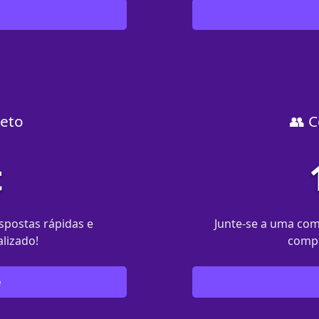
reto
👥 
t
espostas rápidas e
Junte-se a uma com
lizado!
compa
e