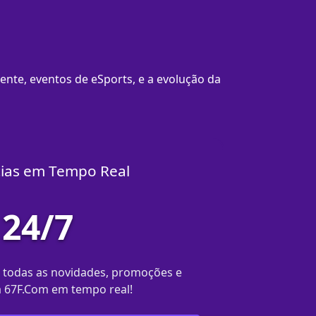
ente, eventos de eSports, e a evolução da
cias em Tempo Real
24/7
e todas as novidades, promoções e
a 67F.Com em tempo real!