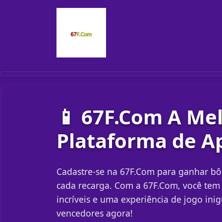
📱 67F.Com A Me
Plataforma de A
Cadastre-se na 67F.Com para ganhar bô
cada recarga. Com a 67F.Com, você tem
incríveis e uma experiência de jogo inig
vencedores agora!