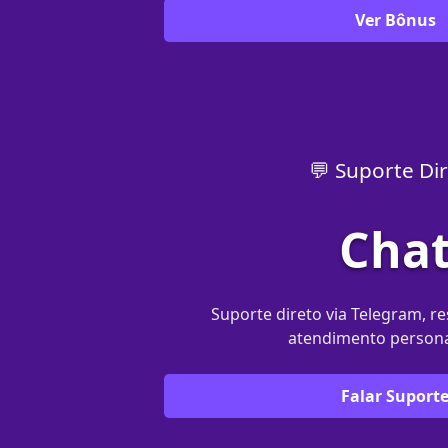
Ver Bônus
💬 Suporte Di
Cha
Suporte direto via Telegram, r
atendimento persona
Falar Suport