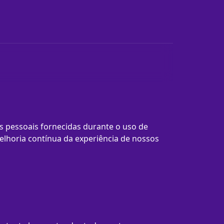
s pessoais fornecidas durante o uso de
elhoria contínua da experiência de nossos