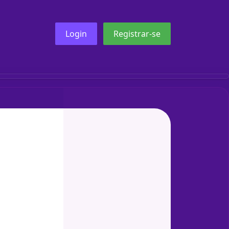
Login
Registrar-se