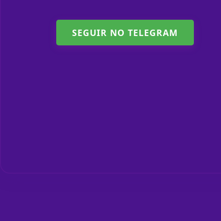
SEGUIR NO TELEGRAM