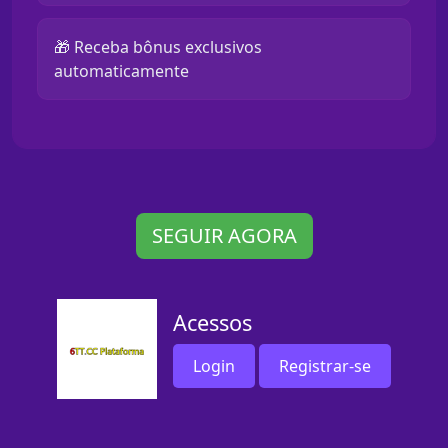
🎁 Receba bônus exclusivos
automaticamente
SEGUIR AGORA
Acessos
Login
Registrar-se