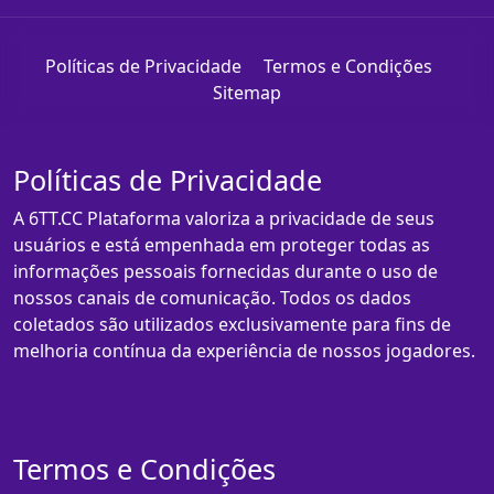
Políticas de Privacidade
Termos e Condições
Sitemap
Políticas de Privacidade
A 6TT.CC Plataforma valoriza a privacidade de seus
usuários e está empenhada em proteger todas as
informações pessoais fornecidas durante o uso de
nossos canais de comunicação. Todos os dados
coletados são utilizados exclusivamente para fins de
melhoria contínua da experiência de nossos jogadores.
Termos e Condições