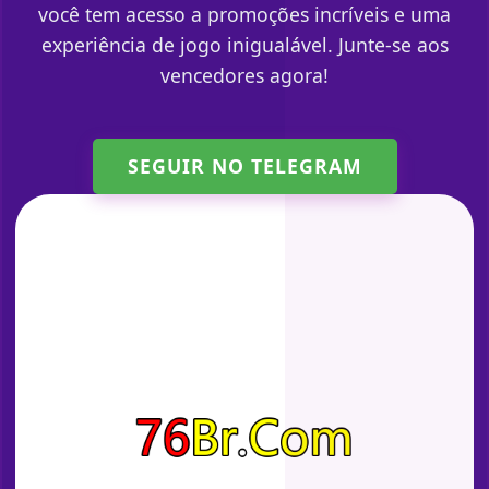
você tem acesso a promoções incríveis e uma
experiência de jogo inigualável. Junte-se aos
vencedores agora!
SEGUIR NO TELEGRAM