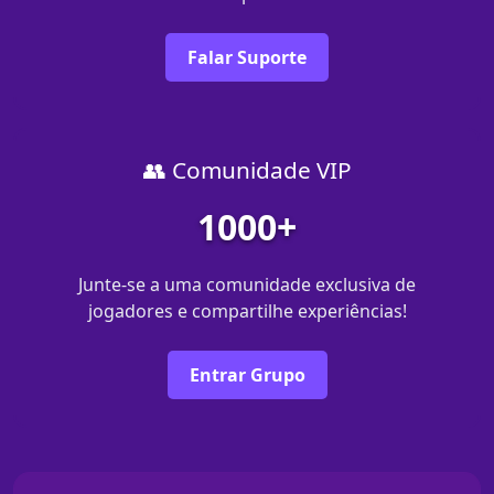
Falar Suporte
👥 Comunidade VIP
1000+
Junte-se a uma comunidade exclusiva de
jogadores e compartilhe experiências!
Entrar Grupo