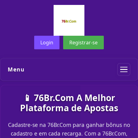
Login
Registrar-se
Menu
📱 76Br.Com A Melhor
Plataforma de Apostas
Cadastre-se na 76Br.Com para ganhar bônus no
cadastro e em cada recarga. Com a 76Br.Com,