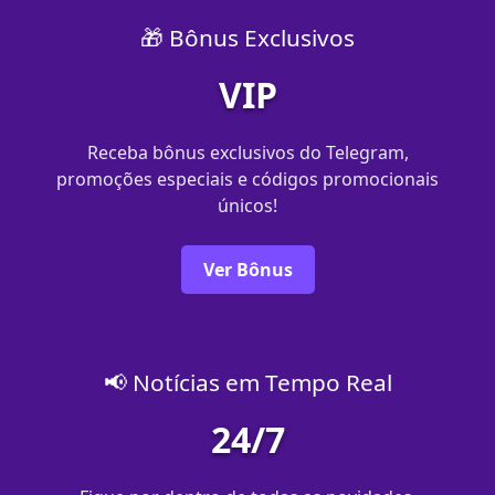
🎁 Bônus Exclusivos
VIP
Receba bônus exclusivos do Telegram,
promoções especiais e códigos promocionais
únicos!
Ver Bônus
📢 Notícias em Tempo Real
24/7