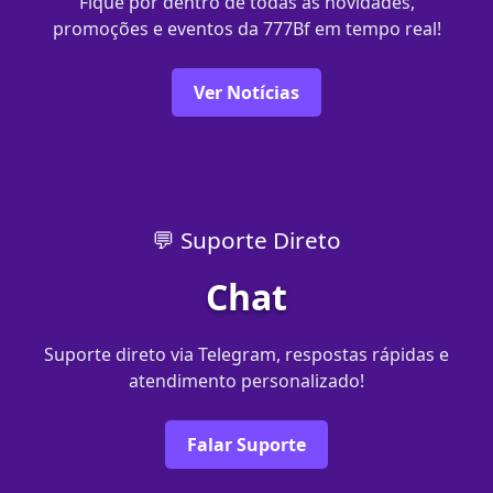
Fique por dentro de todas as novidades,
promoções e eventos da 777Bf em tempo real!
Ver Notícias
💬 Suporte Direto
Chat
Suporte direto via Telegram, respostas rápidas e
atendimento personalizado!
Falar Suporte