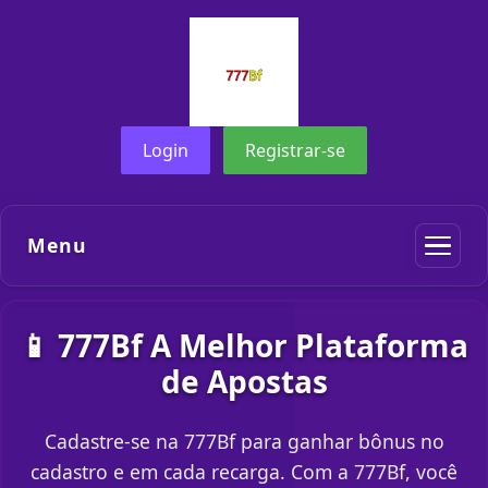
Login
Registrar-se
Menu
📱 777Bf A Melhor Plataforma
de Apostas
Cadastre-se na 777Bf para ganhar bônus no
cadastro e em cada recarga. Com a 777Bf, você