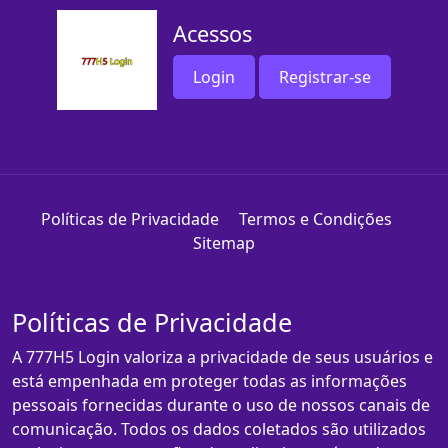
Acessos
Login
Registrar-se
Políticas de Privacidade
Termos e Condições
Sitemap
Políticas de Privacidade
A 777H5 Login valoriza a privacidade de seus usuários e
está empenhada em proteger todas as informações
pessoais fornecidas durante o uso de nossos canais de
comunicação. Todos os dados coletados são utilizados