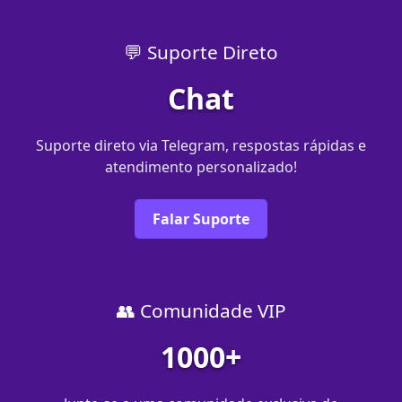
💬 Suporte Direto
Chat
Suporte direto via Telegram, respostas rápidas e
atendimento personalizado!
Falar Suporte
👥 Comunidade VIP
1000+