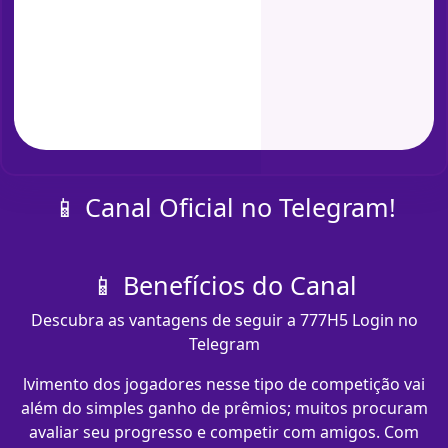
📱 Canal Oficial no Telegram!
📱 Benefícios do Canal
Descubra as vantagens de seguir a 777H5 Login no
Telegram
lvimento dos jogadores nesse tipo de competição vai
além do simples ganho de prêmios; muitos procuram
avaliar seu progresso e competir com amigos. Com