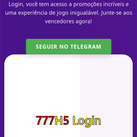
Login, você tem acesso a promoções incríveis e
uma experiência de jogo inigualável. Junte-se aos
vencedores agora!
SEGUIR NO TELEGRAM