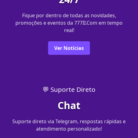
Fique por dentro de todas as novidades,
promoções e eventos da 777II.Com em tempo
real!
Ver Notícias
💬 Suporte Direto
Chat
Suporte direto via Telegram, respostas rápidas e
atendimento personalizado!