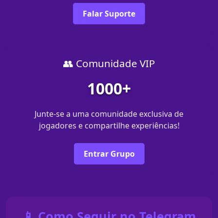
Falar Suporte
👥 Comunidade VIP
1000+
Junte-se a uma comunidade exclusiva de
jogadores e compartilhe experiências!
Entrar Grupo
📱 Como Seguir no Telegram