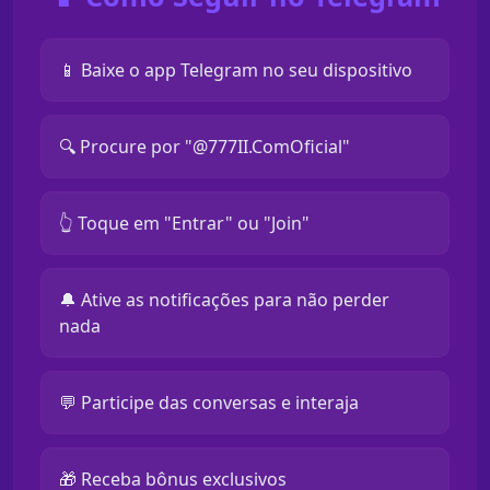
📱 Baixe o app Telegram no seu dispositivo
🔍 Procure por "@777II.ComOficial"
👆 Toque em "Entrar" ou "Join"
🔔 Ative as notificações para não perder
nada
💬 Participe das conversas e interaja
🎁 Receba bônus exclusivos