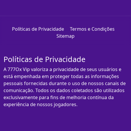
Políticas de Privacidade
Termos e Condições
Sitemap
Políticas de Privacidade
A 777Ox Vip valoriza a privacidade de seus usuários e
está empenhada em proteger todas as informações
pessoais fornecidas durante o uso de nossos canais de
comunicação. Todos os dados coletados são utilizados
exclusivamente para fins de melhoria contínua da
experiência de nossos jogadores.