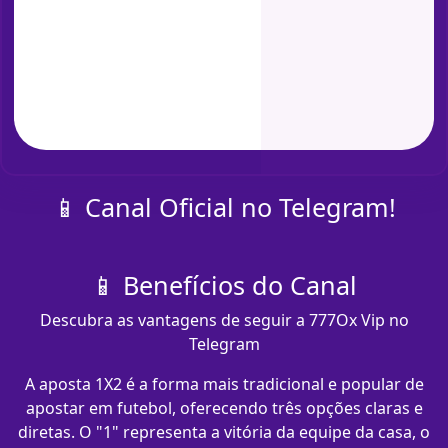
📱 Canal Oficial no Telegram!
📱 Benefícios do Canal
Descubra as vantagens de seguir a 777Ox Vip no
Telegram
A aposta 1X2 é a forma mais tradicional e popular de
apostar em futebol, oferecendo três opções claras e
diretas. O "1" representa a vitória da equipe da casa, o