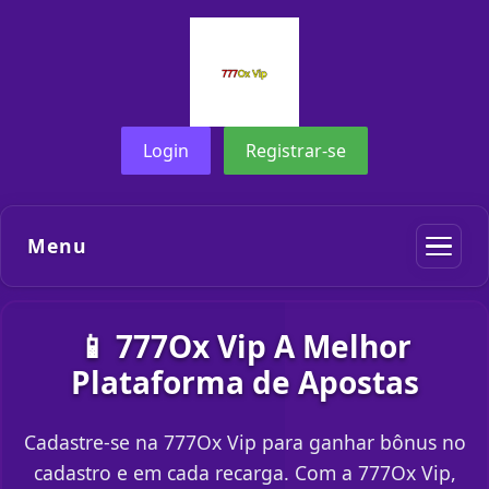
Login
Registrar-se
Menu
📱 777Ox Vip A Melhor
Plataforma de Apostas
Cadastre-se na 777Ox Vip para ganhar bônus no
cadastro e em cada recarga. Com a 777Ox Vip,