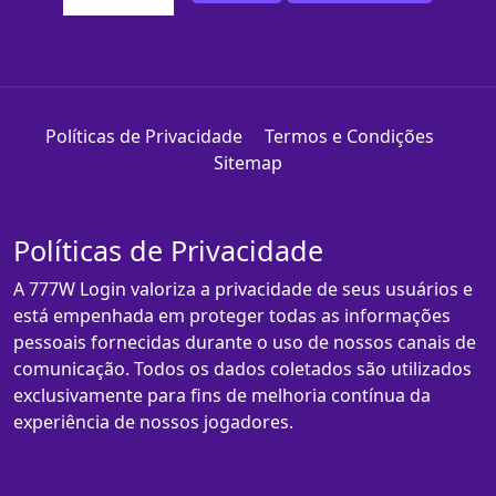
Políticas de Privacidade
Termos e Condições
Sitemap
Políticas de Privacidade
A 777W Login valoriza a privacidade de seus usuários e
está empenhada em proteger todas as informações
pessoais fornecidas durante o uso de nossos canais de
comunicação. Todos os dados coletados são utilizados
exclusivamente para fins de melhoria contínua da
experiência de nossos jogadores.