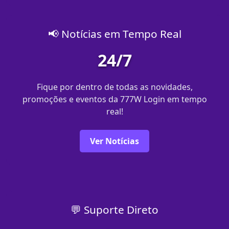
📢 Notícias em Tempo Real
24/7
Fique por dentro de todas as novidades,
promoções e eventos da 777W Login em tempo
real!
Ver Notícias
💬 Suporte Direto