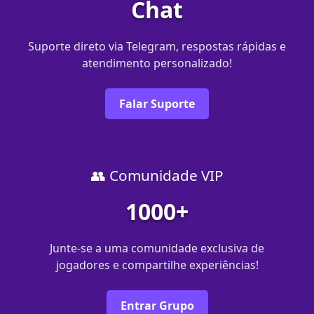
Chat
Suporte direto via Telegram, respostas rápidas e
atendimento personalizado!
Falar Suporte
👥 Comunidade VIP
1000+
Junte-se a uma comunidade exclusiva de
jogadores e compartilhe experiências!
Entrar Grupo