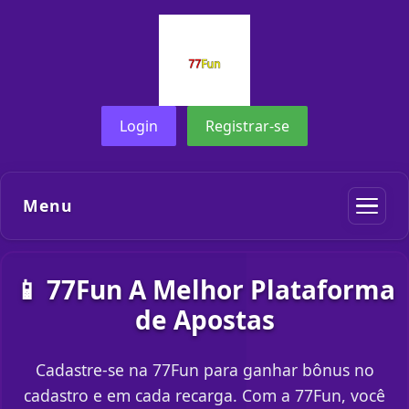
Login
Registrar-se
Menu
📱 77Fun A Melhor Plataforma
de Apostas
Cadastre-se na 77Fun para ganhar bônus no
cadastro e em cada recarga. Com a 77Fun, você