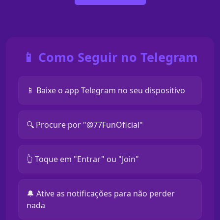
📱 Como Seguir no Telegram
📱 Baixe o app Telegram no seu dispositivo
🔍 Procure por "@77FunOficial"
👆 Toque em "Entrar" ou "Join"
🔔 Ative as notificações para não perder
nada