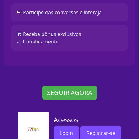
💬 Participe das conversas e interaja
🎁 Receba bônus exclusivos
automaticamente
SEGUIR AGORA
Acessos
Login
Registrar-se