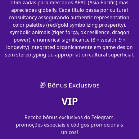
otimizadas para mercados APAC (Asia-Pacific) mas
apreciadas globally. Cada título passa por cultural
consultancy assegurando authentic representation:
color palettes (red/gold symbolizing prosperity),
symbolic animals (tiger força, ox resilience, dragon
power), e numerical significance (8 = wealth, 9 =
longevity) integrated organicamente em game design
sem stereotyping ou appropriation cultural superficial.
🎁 Bônus Exclusivos
VIP
Receba bônus exclusivos do Telegram,
promoções especiais e códigos promocionais
únicos!