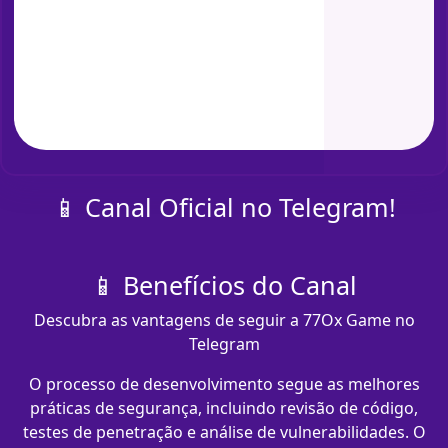
📱 Canal Oficial no Telegram!
📱 Benefícios do Canal
Descubra as vantagens de seguir a 77Ox Game no
Telegram
O processo de desenvolvimento segue as melhores
práticas de segurança, incluindo revisão de código,
testes de penetração e análise de vulnerabilidades. O