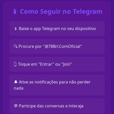
📱 Como Seguir no Telegram
📱 Baixe o app Telegram no seu dispositivo
🔍 Procure por "@78Brl.ComOficial"
👆 Toque em "Entrar" ou "Join"
🔔 Ative as notificações para não perder
nada
💬 Participe das conversas e interaja