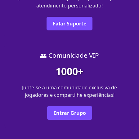
atendimento personalizado!
Falar Suporte
👥 Comunidade VIP
1000+
Junte-se a uma comunidade exclusiva de
jogadores e compartilhe experiências!
Entrar Grupo