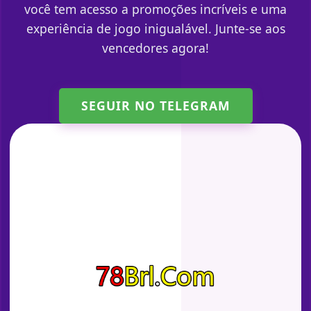
você tem acesso a promoções incríveis e uma
experiência de jogo inigualável. Junte-se aos
vencedores agora!
SEGUIR NO TELEGRAM