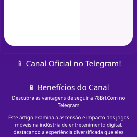
📱 Canal Oficial no Telegram!
📱 Benefícios do Canal
Descubra as vantagens de seguir a 78Brl.Com no
Telegram
Este artigo examina a ascensão e impacto dos jogos
móveis na indústria de entretenimento digital,
destacando a experiência diversificada que eles