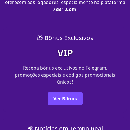
oferecem aos jogadores, especialmente na plataforma
78Brl.Com
.
🎁 Bônus Exclusivos
VIP
Receba bônus exclusivos do Telegram,
promoções especiais e códigos promocionais
únicos!
Ver Bônus
📢 Notícias em Tempo Real