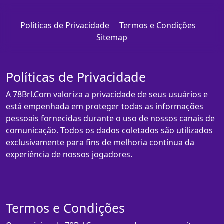
Políticas de Privacidade
Termos e Condições
Sitemap
Políticas de Privacidade
A 78Brl.Com valoriza a privacidade de seus usuários e
está empenhada em proteger todas as informações
pessoais fornecidas durante o uso de nossos canais de
comunicação. Todos os dados coletados são utilizados
exclusivamente para fins de melhoria contínua da
experiência de nossos jogadores.
Termos e Condições