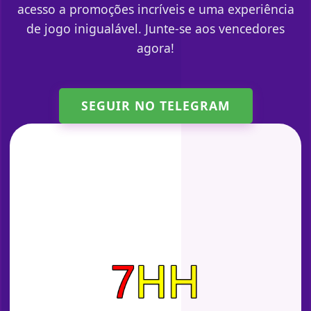
acesso a promoções incríveis e uma experiência
de jogo inigualável. Junte-se aos vencedores
agora!
SEGUIR NO TELEGRAM