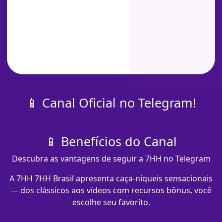
📱 Canal Oficial no Telegram!
📱 Benefícios do Canal
Descubra as vantagens de seguir a 7HH no Telegram
A 7HH 7HH Brasil apresenta caça-níqueis sensacionais
— dos clássicos aos vídeos com recursos bônus, você
escolhe seu favorito.