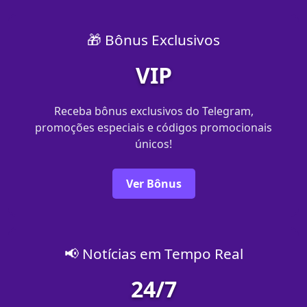
🎁 Bônus Exclusivos
VIP
Receba bônus exclusivos do Telegram,
promoções especiais e códigos promocionais
únicos!
Ver Bônus
📢 Notícias em Tempo Real
24/7