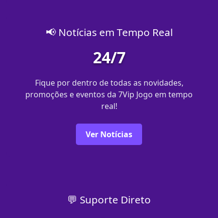
📢 Notícias em Tempo Real
24/7
Fique por dentro de todas as novidades,
promoções e eventos da 7Vip Jogo em tempo
real!
Ver Notícias
💬 Suporte Direto