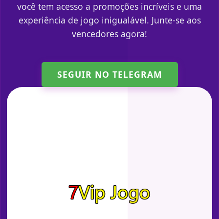
você tem acesso a promoções incríveis e uma
experiência de jogo inigualável. Junte-se aos
vencedores agora!
SEGUIR NO TELEGRAM