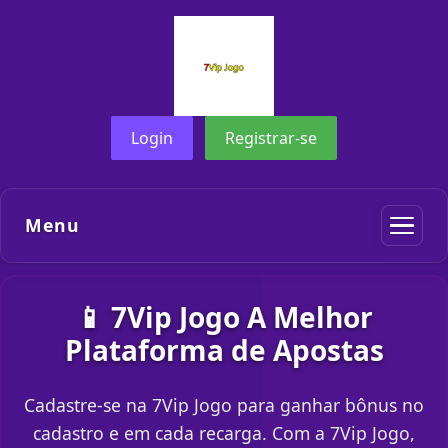
Login
Registrar-se
Menu
📱 7Vip Jogo A Melhor
Plataforma de Apostas
Cadastre-se na 7Vip Jogo para ganhar bônus no
cadastro e em cada recarga. Com a 7Vip Jogo,