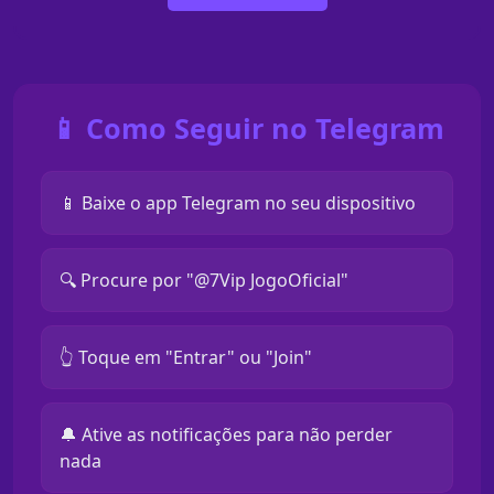
📱 Como Seguir no Telegram
📱 Baixe o app Telegram no seu dispositivo
🔍 Procure por "@7Vip JogoOficial"
👆 Toque em "Entrar" ou "Join"
🔔 Ative as notificações para não perder
nada