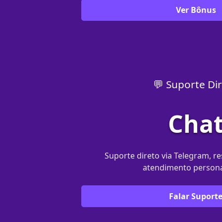
Ver Bônus
💬 Suporte Di
Cha
Suporte direto via Telegram, r
atendimento persona
Falar Suport