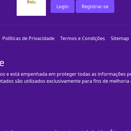
Login
Registrar-se
Políticas de Privacidade
Termos e Condições
Sitemap
de
rios e está empenhada em proteger todas as informações p
tados são utilizados exclusivamente para fins de melhoria