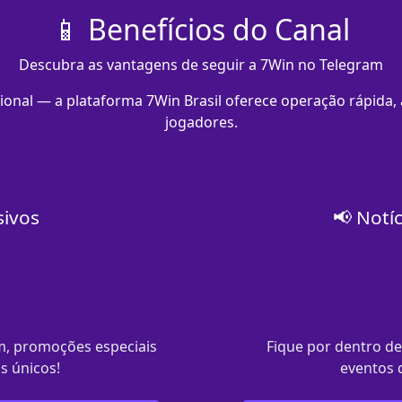
📱 Benefícios do Canal
Descubra as vantagens de seguir a 7Win no Telegram
onal — a plataforma 7Win Brasil oferece operação rápida, ap
jogadores.
sivos
📢 Notí
m, promoções especiais
Fique por dentro d
s únicos!
eventos 