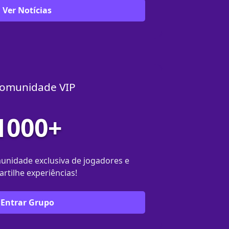
Ver Notícias
Comunidade VIP
1000+
unidade exclusiva de jogadores e
rtilhe experiências!
Entrar Grupo