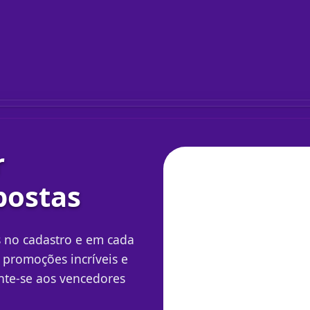
r
postas
 no cadastro e em cada
 promoções incríveis e
unte-se aos vencedores