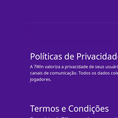
Políticas de Privacida
A 7Win valoriza a privacidade de seus usuá
canais de comunicação. Todos os dados cole
jogadores.
Termos e Condições