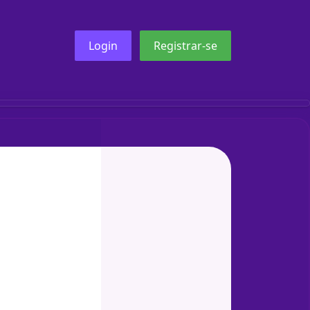
Login
Registrar-se