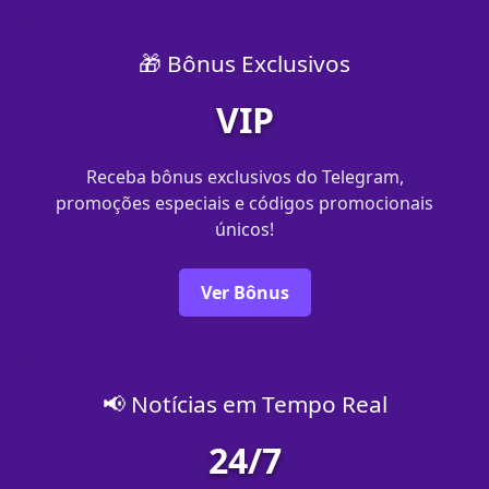
🎁 Bônus Exclusivos
VIP
Receba bônus exclusivos do Telegram,
promoções especiais e códigos promocionais
únicos!
Ver Bônus
📢 Notícias em Tempo Real
24/7