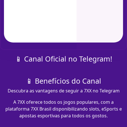
📱 Canal Oficial no Telegram!
📱 Benefícios do Canal
Descubra as vantagens de seguir a 7XX no Telegram
A 7XX oferece todos os jogos populares, com a
plataforma 7XX Brasil disponibilizando slots, eSports e
apostas esportivas para todos os gostos.