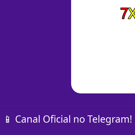
📱 Canal Oficial no Telegram!