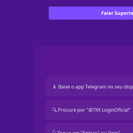
Falar Suport
📱 Baixe o app Telegram no seu disp
🔍 Procure por "@7XX LoginOficial"