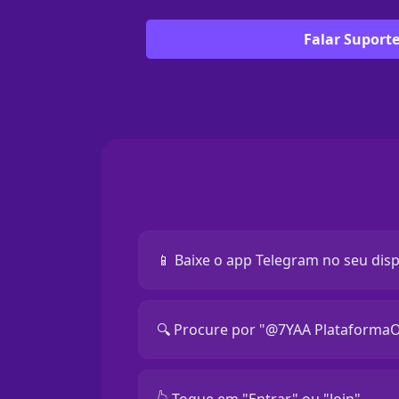
Falar Suport
📱 Baixe o app Telegram no seu disp
🔍 Procure por "@7YAA PlataformaOf