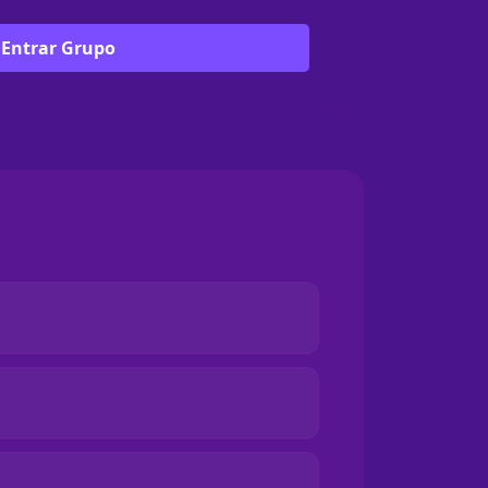
Entrar Grupo