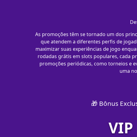
De
As promoções têm se tornado um dos princip
que atendem a diferentes perfis de joga
maximizar suas experiências de jogo enqua
rodadas grátis em slots populares, cada p
promoções periódicas, como torneios e ev
uma nov
🎁 Bônus Exclu
VIP