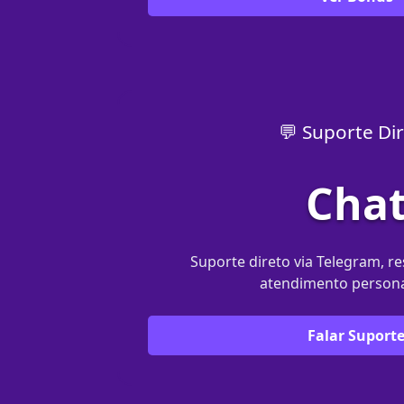
💬 Suporte Di
Cha
Suporte direto via Telegram, r
atendimento persona
Falar Suport