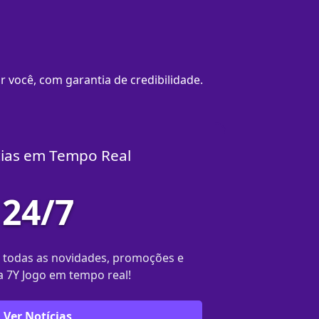
 você, com garantia de credibilidade.
cias em Tempo Real
24/7
e todas as novidades, promoções e
a 7Y Jogo em tempo real!
Ver Notícias