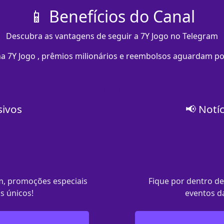
📱 Benefícios do Canal
Descubra as vantagens de seguir a 7Y Jogo no Telegram
 na 7Y Jogo , prêmios milionários e reembolsos aguardam por
sivos
📢 Notí
m, promoções especiais
Fique por dentro d
s únicos!
eventos d